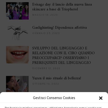
Evisage day: il lancio della nuova linea
skincare a base di Triopherol
MAGGIO 18, 2023
Gaslighinting! Dipendenza affettiva
GENNAIO 25, 2023
SVILUPPO DEL LINGUAGGIO E
RELAZIONE CON IL CIBO QUANDO
PREOCCUPARCI? OSSERVIAMO I
PREREQUISITI DEL LINGUAGGIO
DICEMBRE 12, 2022
Yuzen il mio rituale di bellezza!
OTTOBRE 10, 2022
Gestisci Consenso Cookies
Brilla per le feste
DICEMBRE 16, 2021