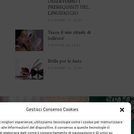
OSSERVIAMO I
PREREQUISITI DEL
LINGUAGGIO
DICEMBRE 12, 2022
Yuzen il mio rituale di
bellezza!
OTTOBRE 10, 2022
Brilla per le feste
DICEMBRE 16, 2021
Gestisci Consenso Cookies
le migliori esperienze, utilizziamo tecnologie come i cookie per memorizzare
 alle informazioni del dispositivo. Il consenso a queste tecnologie ci
i elaborare dati come il comportamento di navigazione o ID unici su