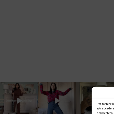
Per fornire 
e/o accedere
permetterà d