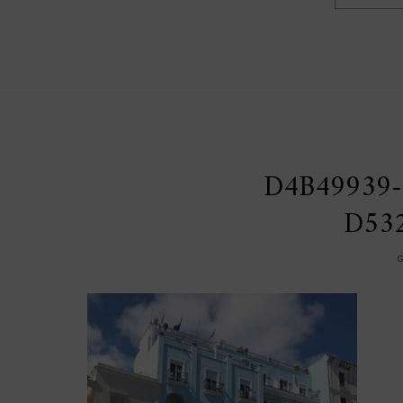
D4B49939-
D53