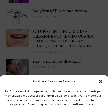
Gaslighinting! Dipendenza affettiva
GENNAIO 25, 2023
SVILUPPO DEL LINGUAGGIO E
RELAZIONE CON IL CIBO QUANDO
PREOCCUPARCI? OSSERVIAMO I
PREREQUISITI DEL LINGUAGGIO
DICEMBRE 12, 2022
Yuzen il mio rituale di bellezza!
OTTOBRE 10, 2022
Gestisci Consenso Cookies
Brilla per le feste
DICEMBRE 16, 2021
Per fornire le migliori esperienze, utilizziamo tecnologie come i cookie per
memorizzare e/o accedere alle informazioni del dispositivo. Il consenso a
queste tecnologie ci permetterà di elaborare dati come il comportamento
di navigazione o ID unici su questo sito. Non acconsentire o ritirare il