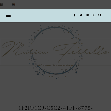
1F2FF1C9-C5C2-41FF-8775-