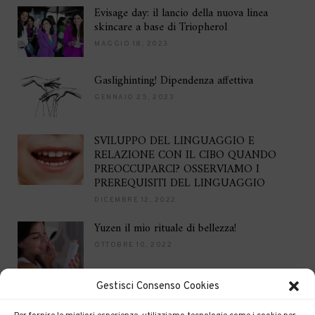
Evisage day: il lancio della nuova linea
skincare a base di Triopherol
MAGGIO 18, 2023
Gaslighinting! Dipendenza affettiva
GENNAIO 25, 2023
SVILUPPO DEL LINGUAGGIO E
RELAZIONE CON IL CIBO QUANDO
PREOCCUPARCI? OSSERVIAMO I
PREREQUISITI DEL LINGUAGGIO
DICEMBRE 12, 2022
Yuzen il mio rituale di bellezza!
OTTOBRE 10, 2022
Gestisci Consenso Cookies
Brilla per le feste
DICEMBRE 16, 2021