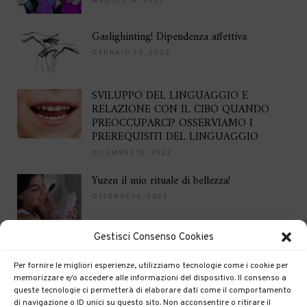
MAGGIO 18, 2023
Gaslighinting! Dipendenza affettiva
GENNAIO 25, 2023
SVILUPPO DEL LINGUAGGIO E
RELAZIONE CON IL CIBO QUANDO
PREOCCUPARCI? OSSERVIAMO I
PREREQUISITI DEL LINGUAGGIO
DICEMBRE 12, 2022
Yuzen il mio rituale di bellezza!
OTTOBRE 10, 2022
Gestisci Consenso Cookies
Brilla per le feste
DICEMBRE 16, 2021
Per fornire le migliori esperienze, utilizziamo tecnologie come i cookie per
memorizzare e/o accedere alle informazioni del dispositivo. Il consenso a
queste tecnologie ci permetterà di elaborare dati come il comportamento
di navigazione o ID unici su questo sito. Non acconsentire o ritirare il