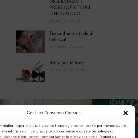
OSSERVIAMO I
PREREQUISITI DEL
LINGUAGGIO
DICEMBRE 12, 2022
Yuzen il mio rituale di
bellezza!
OTTOBRE 10, 2022
Brilla per le feste
DICEMBRE 16, 2021
Gestisci Consenso Cookies
le migliori esperienze, utilizziamo tecnologie come i cookie per memorizzare
 alle informazioni del dispositivo. Il consenso a queste tecnologie ci
i elaborare dati come il comportamento di navigazione o ID unici su