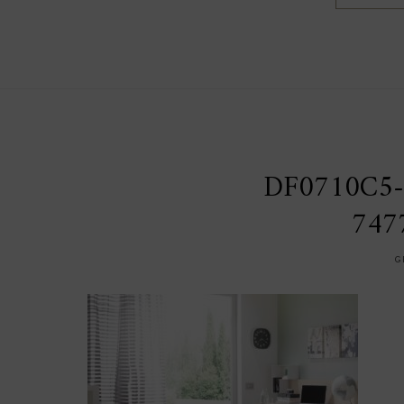
DF0710C5-
747
G