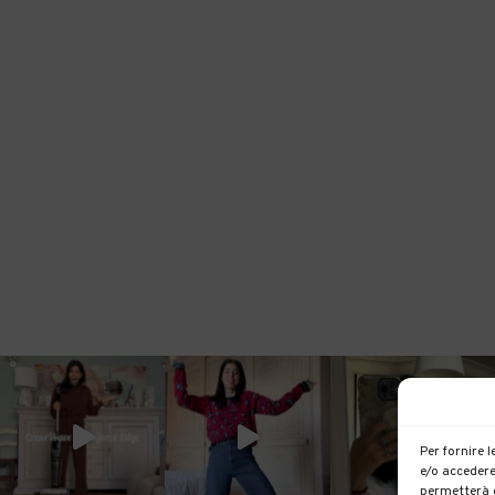
Per fornire 
e/o accedere
permetterà d