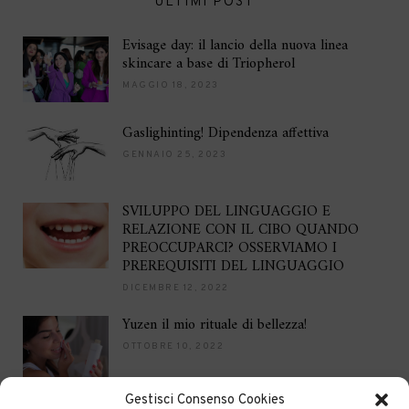
ULTIMI POST
Evisage day: il lancio della nuova linea
skincare a base di Triopherol
MAGGIO 18, 2023
Gaslighinting! Dipendenza affettiva
GENNAIO 25, 2023
SVILUPPO DEL LINGUAGGIO E
RELAZIONE CON IL CIBO QUANDO
PREOCCUPARCI? OSSERVIAMO I
PREREQUISITI DEL LINGUAGGIO
DICEMBRE 12, 2022
Yuzen il mio rituale di bellezza!
OTTOBRE 10, 2022
Gestisci Consenso Cookies