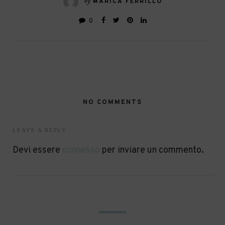
by
MARICA FERRILLO
0
NO COMMENTS
LEAVE A REPLY
Devi essere
connesso
per inviare un commento.