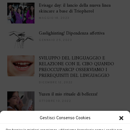
Evisage day: il lancio della nuova linea
skincare a base di Triopherol
MAGGIO 18, 2023
Gaslighinting! Dipendenza affettiva
GENNAIO 25, 2023
SVILUPPO DEL LINGUAGGIO E
RELAZIONE CON IL CIBO QUANDO
PREOCCUPARCI? OSSERVIAMO I
PREREQUISITI DEL LINGUAGGIO
DICEMBRE 12, 2022
Yuzen il mio rituale di bellezza!
OTTOBRE 10, 2022
Gestisci Consenso Cookies
Brilla per le feste
DICEMBRE 16, 2021