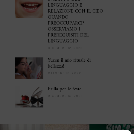
LINGUAGGIO E
RELAZIONE CON IL CIBO
QUANDO
PREOCCUPARCI?
OSSERVIAMO I
PREREQUISITI DEL
LINGUAGGIO
DICEMBRE 12, 2022
Yuzen il mio rituale di
bellezza!
OTTOBRE 10, 2022
Brilla per le feste
DICEMBRE 16, 2021