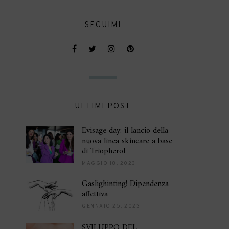
SEGUIMI
ULTIMI POST
Evisage day: il lancio della
nuova linea skincare a base
di Triopherol
MAGGIO 18, 2023
Gaslighinting! Dipendenza
affettiva
GENNAIO 25, 2023
SVILUPPO DEL