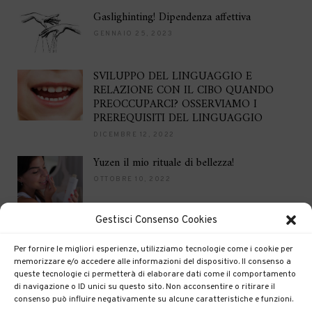
Gaslighinting! Dipendenza affettiva
GENNAIO 25, 2023
SVILUPPO DEL LINGUAGGIO E
RELAZIONE CON IL CIBO QUANDO
PREOCCUPARCI? OSSERVIAMO I
PREREQUISITI DEL LINGUAGGIO
DICEMBRE 12, 2022
Yuzen il mio rituale di bellezza!
OTTOBRE 10, 2022
Gestisci Consenso Cookies
Brilla per le feste
DICEMBRE 16, 2021
Per fornire le migliori esperienze, utilizziamo tecnologie come i cookie per
memorizzare e/o accedere alle informazioni del dispositivo. Il consenso a
queste tecnologie ci permetterà di elaborare dati come il comportamento
di navigazione o ID unici su questo sito. Non acconsentire o ritirare il
consenso può influire negativamente su alcune caratteristiche e funzioni.