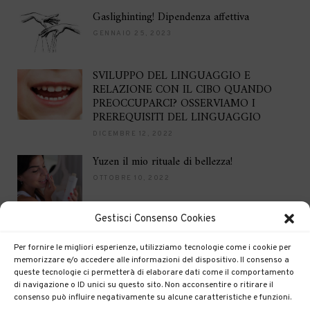
Gaslighinting! Dipendenza affettiva
GENNAIO 25, 2023
SVILUPPO DEL LINGUAGGIO E
RELAZIONE CON IL CIBO QUANDO
PREOCCUPARCI? OSSERVIAMO I
PREREQUISITI DEL LINGUAGGIO
DICEMBRE 12, 2022
Yuzen il mio rituale di bellezza!
OTTOBRE 10, 2022
Gestisci Consenso Cookies
Brilla per le feste
DICEMBRE 16, 2021
Per fornire le migliori esperienze, utilizziamo tecnologie come i cookie per
memorizzare e/o accedere alle informazioni del dispositivo. Il consenso a
queste tecnologie ci permetterà di elaborare dati come il comportamento
di navigazione o ID unici su questo sito. Non acconsentire o ritirare il
consenso può influire negativamente su alcune caratteristiche e funzioni.