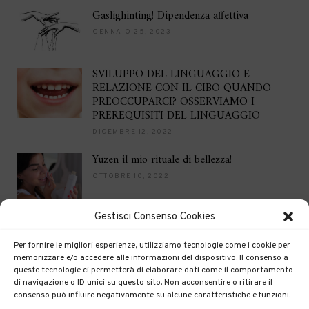
Gaslighinting! Dipendenza affettiva
GENNAIO 25, 2023
SVILUPPO DEL LINGUAGGIO E
RELAZIONE CON IL CIBO QUANDO
PREOCCUPARCI? OSSERVIAMO I
PREREQUISITI DEL LINGUAGGIO
DICEMBRE 12, 2022
Yuzen il mio rituale di bellezza!
OTTOBRE 10, 2022
Gestisci Consenso Cookies
Brilla per le feste
DICEMBRE 16, 2021
Per fornire le migliori esperienze, utilizziamo tecnologie come i cookie per
memorizzare e/o accedere alle informazioni del dispositivo. Il consenso a
queste tecnologie ci permetterà di elaborare dati come il comportamento
di navigazione o ID unici su questo sito. Non acconsentire o ritirare il
consenso può influire negativamente su alcune caratteristiche e funzioni.