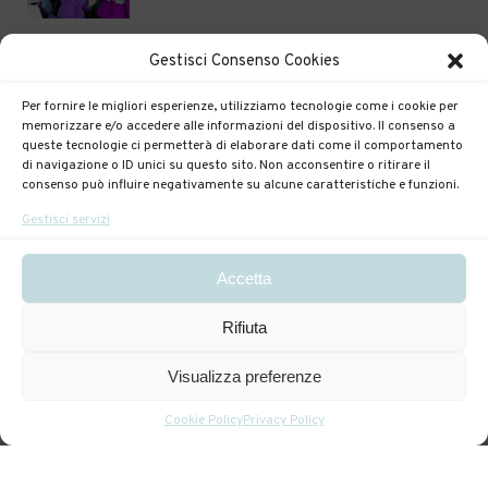
Gaslighinting! Dipendenza affettiva
Gestisci Consenso Cookies
GENNAIO 25, 2023
Per fornire le migliori esperienze, utilizziamo tecnologie come i cookie per
memorizzare e/o accedere alle informazioni del dispositivo. Il consenso a
SVILUPPO DEL LINGUAGGIO E
queste tecnologie ci permetterà di elaborare dati come il comportamento
RELAZIONE CON IL CIBO QUANDO
di navigazione o ID unici su questo sito. Non acconsentire o ritirare il
consenso può influire negativamente su alcune caratteristiche e funzioni.
PREOCCUPARCI? OSSERVIAMO I
PREREQUISITI DEL LINGUAGGIO
Gestisci servizi
DICEMBRE 12, 2022
Yuzen il mio rituale di bellezza!
Accetta
OTTOBRE 10, 2022
Rifiuta
Visualizza preferenze
Brilla per le feste
DICEMBRE 16, 2021
Cookie Policy
Privacy Policy