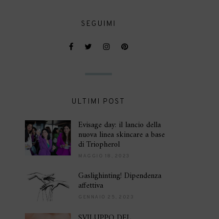
SEGUIMI
ULTIMI POST
Evisage day: il lancio della
nuova linea skincare a base
di Triopherol
MAGGIO 18, 2023
Gaslighinting! Dipendenza
affettiva
GENNAIO 25, 2023
SVILUPPO DEL