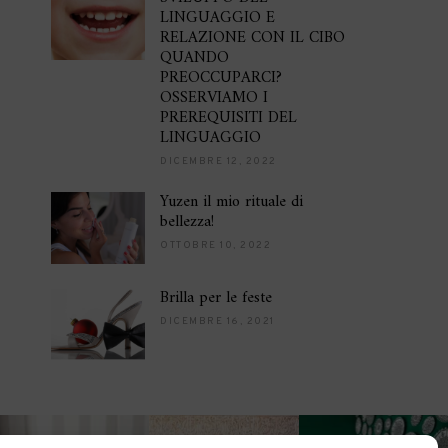
LINGUAGGIO E
RELAZIONE CON IL CIBO
QUANDO
PREOCCUPARCI?
OSSERVIAMO I
PREREQUISITI DEL
LINGUAGGIO
DICEMBRE 12, 2022
Yuzen il mio rituale di
bellezza!
OTTOBRE 10, 2022
Brilla per le feste
DICEMBRE 16, 2021