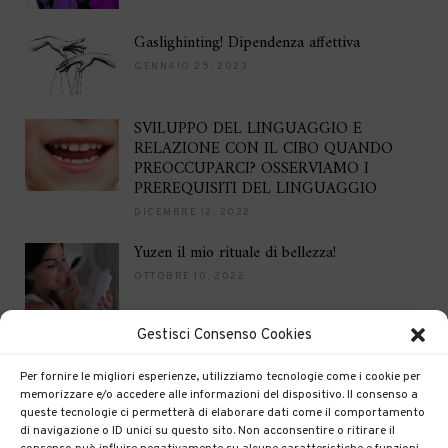
Gaslighinting! Dipendenza affettiva
GENNAIO 25, 2023
SVILUPPO DEL LINGUAGGIO E
RELAZIONE CON IL CIBO QUANDO
PREOCCUPARCI? OSSERVIAMO I
PREREQUISITI DEL LINGUAGGIO
DICEMBRE 12, 2022
Yuzen il mio rituale di bellezza!
OTTOBRE 10, 2022
Gestisci Consenso Cookies
Brilla per le feste
DICEMBRE 16, 2021
Per fornire le migliori esperienze, utilizziamo tecnologie come i cookie per
memorizzare e/o accedere alle informazioni del dispositivo. Il consenso a
queste tecnologie ci permetterà di elaborare dati come il comportamento
di navigazione o ID unici su questo sito. Non acconsentire o ritirare il