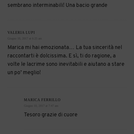
sembrano interminabili! Una bacio grande
VALERIA LUPI
Giugno 10, 2017 at 6:25 am
Marica mi hai emozionata… La tua sincerità nel
raccontarti è dolcissima. E sì, ti do ragione, a
volte le lacrime sono inevitabili e aiutano a stare
un po’ meglio!
MARICA FERRILLO
Giugno 10, 2017 at 7:47 am
Tesoro grazie di cuore