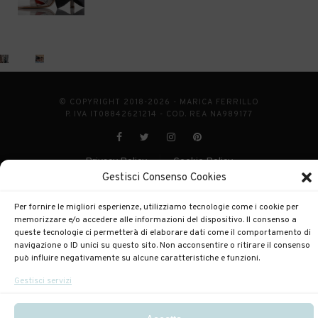
© COPYRIGHT 2018-2026 - MARICA FERRILLO
P. IVA IT08842621214 - COD. REA NA989177
Privacy Policy
Cookie Policy
|
Gestisci Consenso Cookies
POWERED BY
ENKEY
Per fornire le migliori esperienze, utilizziamo tecnologie come i cookie per
memorizzare e/o accedere alle informazioni del dispositivo. Il consenso a
queste tecnologie ci permetterà di elaborare dati come il comportamento di
navigazione o ID unici su questo sito. Non acconsentire o ritirare il consenso
può influire negativamente su alcune caratteristiche e funzioni.
Gestisci servizi