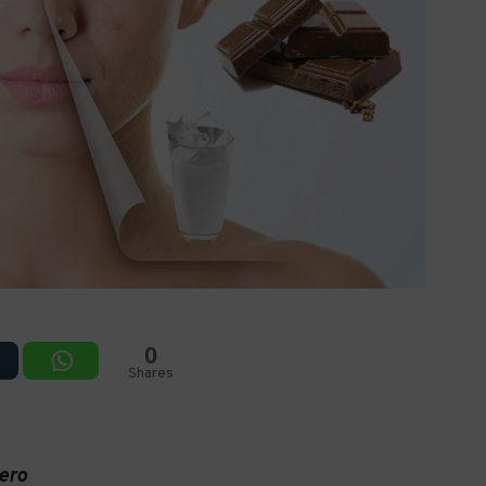
0
Shares
ero