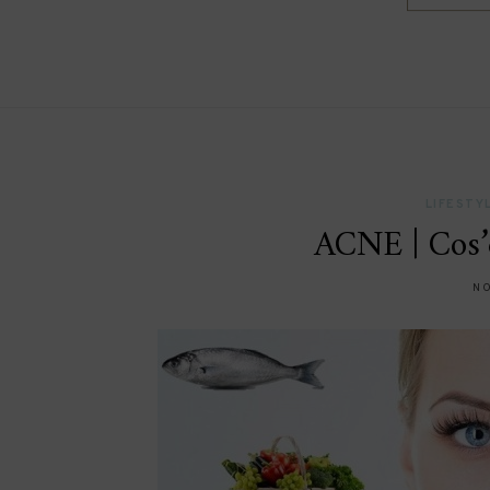
LIFESTY
ACNE | Cos’è
NO