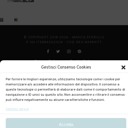
© COPYRIGHT 2018-2026 - MARICA FERRILLO
P. IVA IT08842621214 - COD. REA NA989177
Privacy Policy
Cookie Policy
|
Gestisci Consenso Cookies
POWERED BY
ENKEY
Per fornire le migliori esperienze, utilizziamo tecnologie come i cookie per
memorizzare e/o accedere alle informazioni del dispositivo. Il consenso a
queste tecnologie ci permetterà di elaborare dati come il comportamento di
navigazione o ID unici su questo sito. Non acconsentire o ritirare il consenso
può influire negativamente su alcune caratteristiche e funzioni.
Gestisci servizi
Accetta