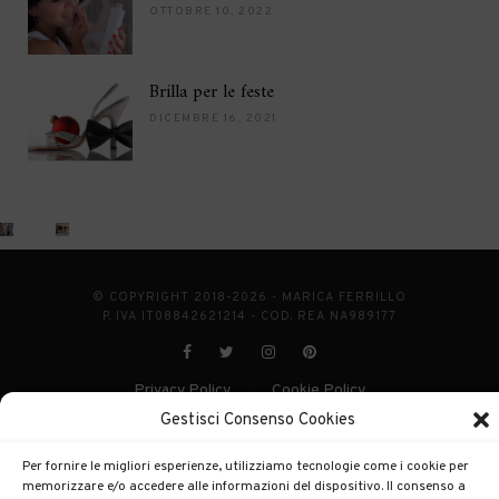
OTTOBRE 10, 2022
Brilla per le feste
DICEMBRE 16, 2021
© COPYRIGHT 2018-2026 - MARICA FERRILLO
P. IVA IT08842621214 - COD. REA NA989177
Privacy Policy
Cookie Policy
|
Gestisci Consenso Cookies
POWERED BY
ENKEY
Per fornire le migliori esperienze, utilizziamo tecnologie come i cookie per
memorizzare e/o accedere alle informazioni del dispositivo. Il consenso a