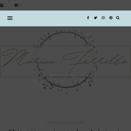
FITNESS&BODYCARE