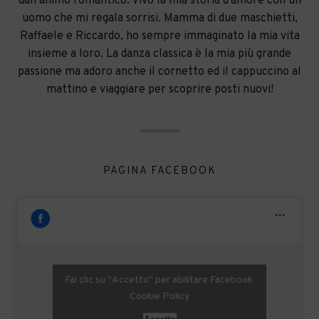
dall'animo romantico. Vivo la mia storia d'amore con un
uomo che mi regala sorrisi. Mamma di due maschietti,
Raffaele e Riccardo, ho sempre immaginato la mia vita
insieme a loro. La danza classica è la mia più grande
passione ma adoro anche il cornetto ed il cappuccino al
mattino e viaggiare per scoprire posti nuovi!
PAGINA FACEBOOK
Fai clic su "Accetto" per abilitare Facebook
Cookie Policy