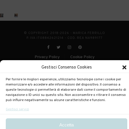
© COPYRIGHT 2018-2026 - MARICA FERRILLO
P. IVA IT08842621214 - COD. REA NA989177
Privacy Policy
Cookie Policy
|
POWERED BY
ENKEY
Gestisci Consenso Cookies
Per fornire le migliori esperienze, utilizziamo tecnologie come i cookie per
memorizzare e/o accedere alle informazioni del dispositivo. Il consenso a
queste tecnologie ci permetterà di elaborare dati come il comportamento di
navigazione o ID unici su questo sito. Non acconsentire o ritirare il consenso
può influire negativamente su alcune caratteristiche e funzioni.
Gestisci servizi
Accetta