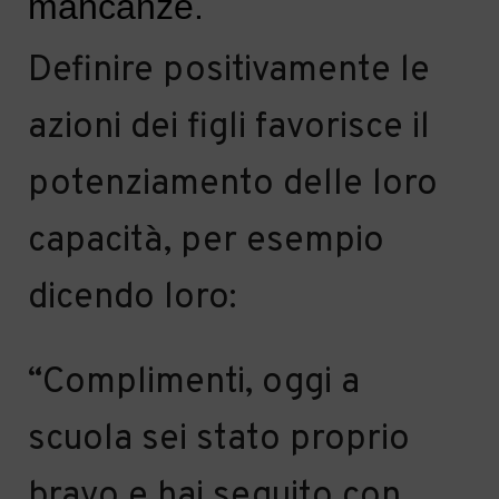
mancanze.
Definire positivamente le
azioni dei figli favorisce il
pot
enzia
mento
del
le
loro
capacità
,
per esempio
dicendo loro:
“
Complimenti, oggi a
scuola sei stato proprio
bravo e hai seguito con