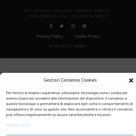
© COPYRIGHT 2018-2026 - MARICA FERRILLO
P. IVA IT08842621214 - COD. REA NA989177
Privacy Policy
Cookie Policy
|
POWERED BY
ENKEY
Gestisci Consenso Cookies
Per fornire le migliori esperienze, utilizziamo tecnologie come i cookie per
memorizzare e/o accedere alle informazioni del dispositivo. Il consenso a
queste tecnologie ci permetterà di elaborare dati come il comportamento di
navigazione o ID unici su questo sito. Non acconsentire o ritirare il consenso
può influire negativamente su alcune caratteristiche e funzioni.
Gestisci servizi