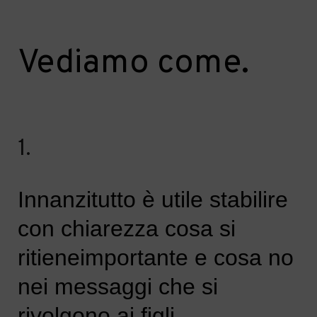
Vediamo
come
.
1.
Innanzitutto è utile s
tabilire
con chiarezza
cosa
si
ritiene
importante e cosa no
nei messaggi che si
rivolgono ai figli
.