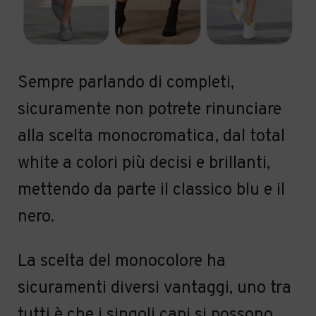
Sempre
parlando
di completi,
sicuramente non potrete rinunciare
a
lla scelta
monocromatic
a
, dal
total
white a colori più decisi e brillanti
,
mettendo da parte il classico blu e
il
nero
.
La scelta del monocolore ha
sicuramenti diversi vantaggi,
uno tra
tutti è che
i singoli capi
si possono