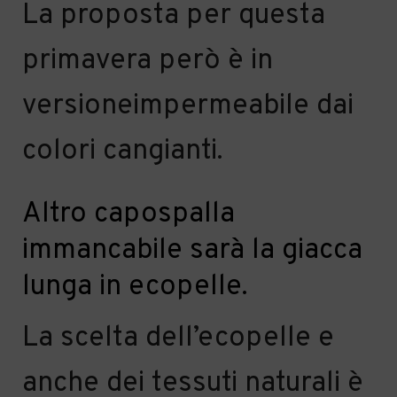
La proposta per questa
primavera però è in
versione
impermeabil
e
dai
colori cangiant
i.
Altro capospalla
immancabile sarà la giacca
lunga in ecopelle
.
L
a scelta
dell’ecopelle
e
anche dei tessuti naturali
è