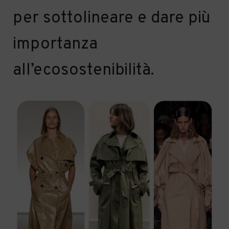
per
sottolineare e dare
più
i
mportanza
all’
ecosostenibilità.