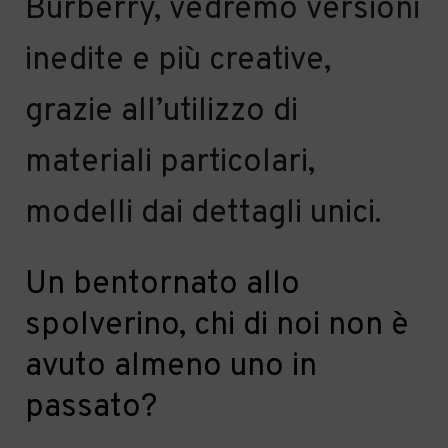
Burberry
,
vedremo
versioni
inedite e più creative,
grazie all’utilizzo di
materiali particolari
,
modelli
dai
dettagli unic
i
.
Un bentornato al
lo
spolverin
o
, chi di noi non è
avuto almeno uno in
passato?