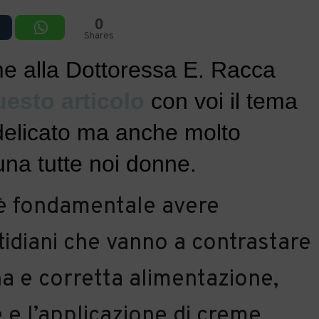
0
Shares
me alla Dottoressa E. Racca
uesto articolo
con voi il tema
 delicato ma anche molto
na tutte noi donne.
è fondamentale avere
tidiani che vanno a contrastare
na e corretta alimentazione,
re e l’applicazione di creme