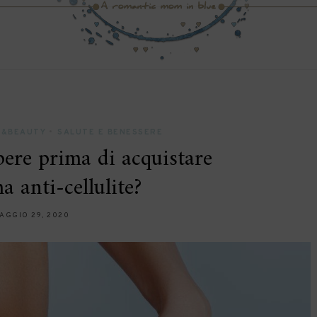
A&BEAUTY
•
SALUTE E BENESSERE
ere prima di acquistare
a anti-cellulite?
AGGIO 29, 2020