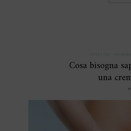
LIFESTYLE
•
PHARM
Cosa bisogna sap
una crem
M