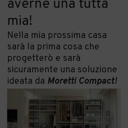
averne una tutta
mia!
Nella mia prossima casa
sar
à
la prima cosa che
progetterò e sar
à
sicuramente una soluzione
ideata da
Moretti
C
ompact!